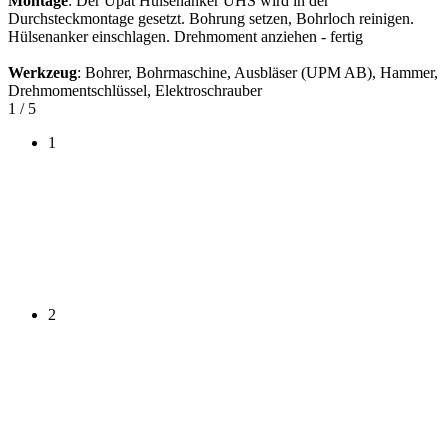
Montage
: Der Upat Hülsenanker UHS wird in der
Durchsteckmontage gesetzt. Bohrung setzen, Bohrloch reinigen.
Hülsenanker einschlagen. Drehmoment anziehen - fertig
Werkzeug
: Bohrer, Bohrmaschine, Ausbläser (UPM AB), Hammer,
Drehmomentschlüssel, Elektroschrauber
1
/ 5
1
2