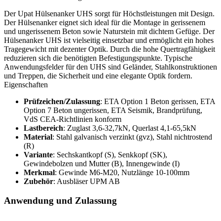
Der Upat Hülsenanker UHS sorgt für Höchstleistungen mit Design.
Der Hülsenanker eignet sich ideal für die Montage in gerissenem
und ungerissenem Beton sowie Naturstein mit dichtem Gefüge. Der
Hülsenanker UHS ist vielseitig einsetzbar und ermöglicht ein hohes
Tragegewicht mit dezenter Optik. Durch die hohe Quertragfähigkeit
reduzieren sich die benötigten Befestigungspunkte. Typische
Anwendungsfelder für den UHS sind Geländer, Stahlkonstruktionen
und Treppen, die Sicherheit und eine elegante Optik fordern.
Eigenschaften
Prüfzeichen/Zulassung
: ETA Option 1 Beton gerissen, ETA
Option 7 Beton ungerissen, ETA Seismik, Brandprüfung,
VdS CEA-Richtlinien konform
Lastbereich
: Zuglast 3,6-32,7kN, Querlast 4,1-65,5kN
Material
: Stahl galvanisch verzinkt (gvz), Stahl nichtrostend
(R)
Variante
: Sechskantkopf (S), Senkkopf (SK),
Gewindebolzen und Mutter (B), Innengewinde (I)
Merkmal
: Gewinde M6-M20, Nutzlänge 10-100mm
Zubehör
: Ausbläser UPM AB
Anwendung und Zulassung