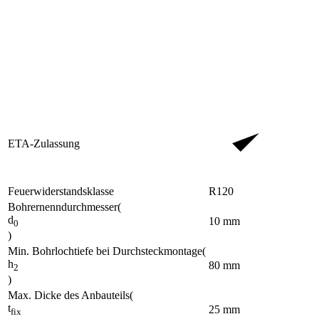
ETA-Zulassung
Feuerwiderstandsklasse
R120
Bohrernenndurchmesser
(
d
10
mm
0
)
Min. Bohrlochtiefe bei Durchsteckmontage
(
h
80
mm
2
)
Max. Dicke des Anbauteils
(
t
25
mm
fix