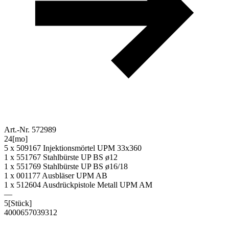
Art.-Nr. 572989
24
[mo]
5 x 509167 Injektionsmörtel UPM 33x360
1 x 551767 Stahlbürste UP BS ø12
1 x 551769 Stahlbürste UP BS ø16/18
1 x 001177 Ausbläser UPM AB
1 x 512604 Ausdrückpistole Metall UPM AM
—
5
[Stück]
4000657039312