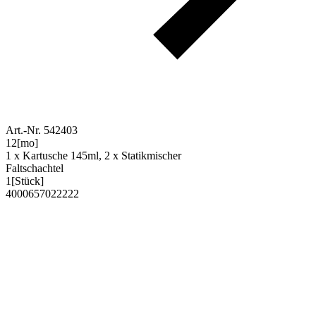
Art.-Nr. 542403
12
[mo]
1 x Kartusche 145ml, 2 x Statikmischer
Faltschachtel
1
[Stück]
4000657022222