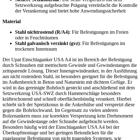
Setzwerkzeug aufgebrachte Prägung vereinfacht die Kontrolle
der Verankerung und bietet hohe Anwendungssicherheit
Material
Stahl nichtrostend (R/A4)
: Für Befestigungen im Freien
oder in Feuchträumen
Stahl galvanisch verzinkt (gvz)
: Für Befestigungen im
trockenen Innenraum
Der Upat Einschlaganker USA A4 ist im Bereich der Befestigung
durch Schrauben mit metrischem Gewinde und Gewindestangen die
zeitsparende Lösung. Dieser Innengewindeanker, in der Ausführung
aus nicht rostendem Stahl, ist besonders geeignet für die Befestigung
im Außenbereich in Beton und Naturstein mit dichtem Gefüge. Er
wird in das gereinigte Bohrloch gesteckt und anschließend mit dem
Setzwerkzeug USA-SWZ durch Hammerschläge besonders
kräfteschonend und schnell oberflächenbündig verankert. Hierbei
schiebt sich der Spreizkonus in die Ankerhülse und verspreizt diese
gegen die Bohrlochwand. Im Gegensatz zu vielen anderen
Bolzenankern muss zur korrekten Verspreizung kein Drehmoment
auf die Gewindestange oder Schraube aufgebracht werden.
Besonders häufig wird der Einschlaganker USA A4 bei der
Überkopfmontage und bei geringen Betondicken für die
zugelassene Befestigung von nicht tragenden Systemen, wie