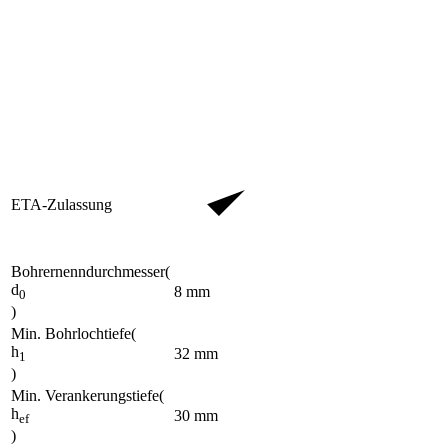
ETA-Zulassung
Bohrernenndurchmesser
(
d
8
mm
0
)
Min. Bohrlochtiefe
(
h
32
mm
1
)
Min. Verankerungstiefe
(
h
30
mm
ef
)