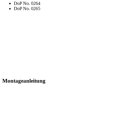
DoP No. 0264
DoP No. 0265
Montageanleitung