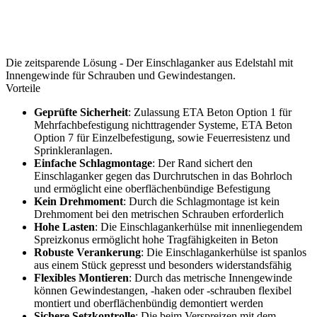
Die zeitsparende Lösung - Der Einschlaganker aus Edelstahl mit
Innengewinde für Schrauben und Gewindestangen.
Vorteile
Geprüfte Sicherheit
: Zulassung ETA Beton Option 1 für
Mehrfachbefestigung nichttragender Systeme, ETA Beton
Option 7 für Einzelbefestigung, sowie Feuerresistenz und
Sprinkleranlagen.
Einfache Schlagmontage
: Der Rand sichert den
Einschlaganker gegen das Durchrutschen in das Bohrloch
und ermöglicht eine oberflächenbündige Befestigung
Kein Drehmoment
: Durch die Schlagmontage ist kein
Drehmoment bei den metrischen Schrauben erforderlich
Hohe Lasten
: Die Einschlagankerhülse mit innenliegendem
Spreizkonus ermöglicht hohe Tragfähigkeiten in Beton
Robuste Verankerung
: Die Einschlagankerhülse ist spanlos
aus einem Stück gepresst und besonders widerstandsfähig
Flexibles Montieren
: Durch das metrische Innengewinde
können Gewindestangen, -haken oder -schrauben flexibel
montiert und oberflächenbündig demontiert werden
Sichere Setzkontrolle
: Die beim Verspreizen mit dem