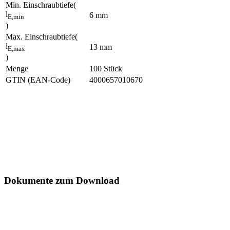
Min. Einschraubtiefe
(
l
6
mm
E,min
)
Max. Einschraubtiefe
(
l
13
mm
E,max
)
Menge
100
Stück
GTIN (EAN-Code)
4000657010670
Dokumente zum Download