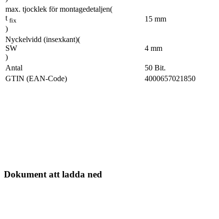
max. tjocklek för montagedetaljen
(
t
15
mm
fix
)
Nyckelvidd (insexkant)
(
SW
4
mm
)
Antal
50
Bit.
GTIN (EAN-Code)
4000657021850
Dokument att ladda ned