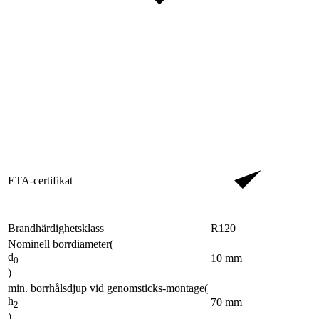
ETA-certifikat
Brandhärdighetsklass
R120
Nominell borrdiameter
(
d
10
mm
0
)
min. borrhålsdjup vid genomsticks-montage
(
h
70
mm
2
)