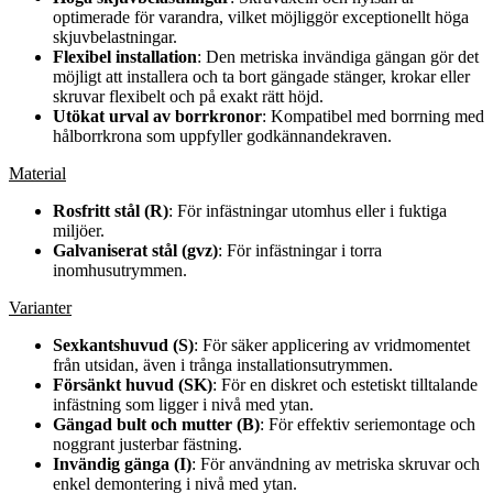
optimerade för varandra, vilket möjliggör exceptionellt höga
skjuvbelastningar.
Flexibel installation
: Den metriska invändiga gängan gör det
möjligt att installera och ta bort gängade stänger, krokar eller
skruvar flexibelt och på exakt rätt höjd.
Utökat urval av borrkronor
: Kompatibel med borrning med
hålborrkrona som uppfyller godkännandekraven.
Material
Rosfritt stål (R)
: För infästningar utomhus eller i fuktiga
miljöer.
Galvaniserat stål (gvz)
: För infästningar i torra
inomhusutrymmen.
Varianter
Sexkantshuvud (S)
: För säker applicering av vridmomentet
från utsidan, även i trånga installationsutrymmen.
Försänkt huvud (SK)
: För en diskret och estetiskt tilltalande
infästning som ligger i nivå med ytan.
Gängad bult och mutter (B)
: För effektiv seriemontage och
noggrant justerbar fästning.
Invändig gänga (I)
: För användning av metriska skruvar och
enkel demontering i nivå med ytan.