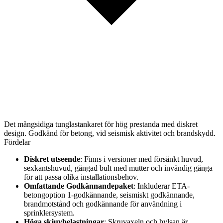
Det mångsidiga tunglastankaret för hög prestanda med diskret
design. Godkänd för betong, vid seismisk aktivitet och brandskydd.
Fördelar
Diskret utseende
: Finns i versioner med försänkt huvud,
sexkantshuvud, gängad bult med mutter och invändig gänga
för att passa olika installationsbehov.
Omfattande Godkännandepaket
: Inkluderar ETA-
betongoption 1-godkännande, seismiskt godkännande,
brandmotstånd och godkännande för användning i
sprinklersystem.
Höga skjuvbelastningar
: Skruvaxeln och hylsan är