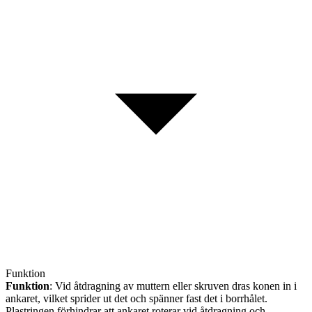
Funktion
Funktion
: Vid åtdragning av muttern eller skruven dras konen in i
ankaret, vilket sprider ut det och spänner fast det i borrhålet.
Plastringen förhindrar att ankaret roterar vid åtdragning och