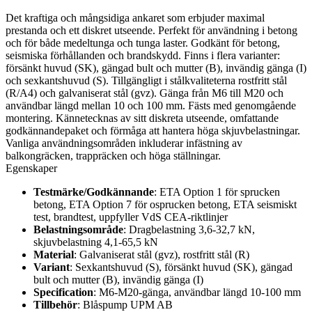
Det kraftiga och mångsidiga ankaret som erbjuder maximal
prestanda och ett diskret utseende. Perfekt för användning i betong
och för både medeltunga och tunga laster. Godkänt för betong,
seismiska förhållanden och brandskydd. Finns i flera varianter:
försänkt huvud (SK), gängad bult och mutter (B), invändig gänga (I)
och sexkantshuvud (S). Tillgängligt i stålkvaliteterna rostfritt stål
(R/A4) och galvaniserat stål (gvz). Gänga från M6 till M20 och
användbar längd mellan 10 och 100 mm. Fästs med genomgående
montering. Kännetecknas av sitt diskreta utseende, omfattande
godkännandepaket och förmåga att hantera höga skjuvbelastningar.
Vanliga användningsområden inkluderar infästning av
balkongräcken, trappräcken och höga ställningar.
Egenskaper
Testmärke/Godkännande
: ETA Option 1 för sprucken
betong, ETA Option 7 för osprucken betong, ETA seismiskt
test, brandtest, uppfyller VdS CEA-riktlinjer
Belastningsområde
: Dragbelastning 3,6-32,7 kN,
skjuvbelastning 4,1-65,5 kN
Material
: Galvaniserat stål (gvz), rostfritt stål (R)
Variant
: Sexkantshuvud (S), försänkt huvud (SK), gängad
bult och mutter (B), invändig gänga (I)
Specification
: M6-M20-gänga, användbar längd 10-100 mm
Tillbehör
: Blåspump UPM AB