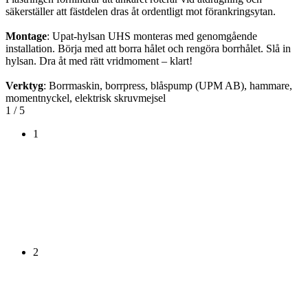
säkerställer att fästdelen dras åt ordentligt mot förankringsytan.
Montage
: Upat-hylsan UHS monteras med genomgående
installation. Börja med att borra hålet och rengöra borrhålet. Slå in
hylsan. Dra åt med rätt vridmoment – klart!
Verktyg
: Borrmaskin, borrpress, blåspump (UPM AB), hammare,
momentnyckel, elektrisk skruvmejsel
1
/ 5
1
2