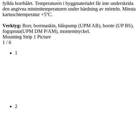
fyllda borrhålet. Temperaturen i byggmaterialet får inte underskrida
den angivna minimitemperaturen under härdning av mörteln. Minsta
kartuschtemperatur +5°C.
Verktyg:
Borr, borrmaskin, blåspump (UPM AB), borste (UP BS),
fogspruta(UPM DM P/AM), momentnyckel.
Mounting Strip 1 Picture
1
/ 6
1
2