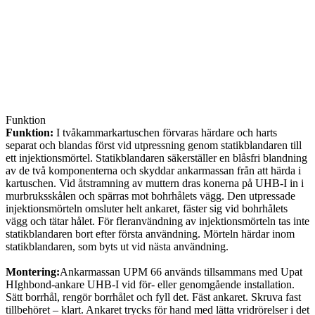
Funktion
Funktion:
I tvåkammarkartuschen förvaras härdare och harts
separat och blandas först vid utpressning genom statikblandaren till
ett injektionsmörtel. Statikblandaren säkerställer en blåsfri blandning
av de två komponenterna och skyddar ankarmassan från att härda i
kartuschen. Vid åtstramning av muttern dras konerna på UHB-I in i
murbruksskålen och spärras mot bohrhålets vägg. Den utpressade
injektionsmörteln omsluter helt ankaret, fäster sig vid bohrhålets
vägg och tätar hålet. För fleranvändning av injektionsmörteln tas inte
statikblandaren bort efter första användning. Mörteln härdar inom
statikblandaren, som byts ut vid nästa användning.
Montering:
Ankarmassan UPM 66 används tillsammans med Upat
HIghbond-ankare UHB-I vid för- eller genomgående installation.
Sätt borrhål, rengör borrhålet och fyll det. Fäst ankaret. Skruva fast
tillbehöret – klart. Ankaret trycks för hand med lätta vridrörelser i det