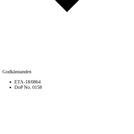
Godkännanden
ETA-18/0864
DoP No. 0158