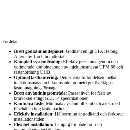
Fördelar
Brett godkännandepaket:
Godkänt enligt ETA Betong
Alternativ 1 och brandtestat
Komplett systemlösning:
Effektiv prestanda genom den
optimerade kombinationen av injektionsmassa UPM 66 och
fästanordning UHB
Optimal lasthantering:
Den smarta förbindelsen mellan
injektionsmassa och konusankergometri ger överlägsen
lastupptagningsförmåga
Brett användningsområde:
Passar även för fäste av
broräcken enligt GEL 14-specifikationer
Kantnära fäste:
Minimala avstånd till kant och axel, med
bibehållen hög lastkapacitet
Effektiv installation:
Hålborrning är godkänd och förkortar
installationstiden
Flexibel installation:
Lämplig för både för- och
genomgående installation