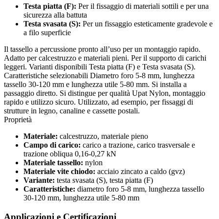
Testa piatta (F):
Per il fissaggio di materiali sottili e per una
sicurezza alla battuta
Testa svasata (S):
Per un fissaggio esteticamente gradevole e
a filo superficie
Il tassello a percussione pronto all’uso per un montaggio rapido.
Adatto per calcestruzzo e materiali pieni. Per il supporto di carichi
leggeri. Varianti disponibili Testa piatta (F) e Testa svasata (S).
Caratteristiche selezionabili Diametro foro 5-8 mm, lunghezza
tassello 30-120 mm e lunghezza utile 5-80 mm. Si installa a
passaggio diretto. Si distingue per qualità Upat Nylon, montaggio
rapido e utilizzo sicuro. Utilizzato, ad esempio, per fissaggi di
strutture in legno, canaline e cassette postali.
Proprietà
Materiale:
calcestruzzo, materiale pieno
Campo di carico:
carico a trazione, carico trasversale e
trazione obliqua 0,16-0,27 kN
Materiale tassello:
nylon
Materiale vite chiodo:
acciaio zincato a caldo (gvz)
Variante:
testa svasata (S), testa piatta (F)
Caratteristiche:
diametro foro 5-8 mm, lunghezza tassello
30-120 mm, lunghezza utile 5-80 mm
Applicazioni e Certificazioni