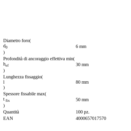
Diametro foro
(
d
6
mm
0
)
Profondità di ancoraggio effettiva min
(
h
30
mm
ef
)
Lunghezza fissaggio
(
l
80
mm
)
Spessore fissabile max
(
t
50
mm
fix
)
Quantità
100
pz.
EAN
4000657017570