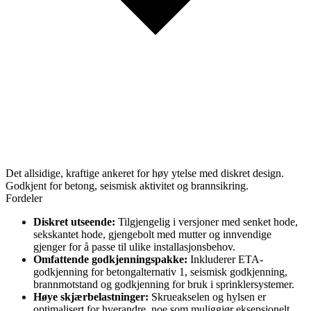
Det allsidige, kraftige ankeret for høy ytelse med diskret design.
Godkjent for betong, seismisk aktivitet og brannsikring.
Fordeler
Diskret utseende:
Tilgjengelig i versjoner med senket hode,
sekskantet hode, gjengebolt med mutter og innvendige
gjenger for å passe til ulike installasjonsbehov.
Omfattende godkjenningspakke:
Inkluderer ETA-
godkjenning for betongalternativ 1, seismisk godkjenning,
brannmotstand og godkjenning for bruk i sprinklersystemer.
Høye skjærbelastninger:
Skrueakselen og hylsen er
optimalisert for hverandre, noe som muliggjør eksepsjonelt