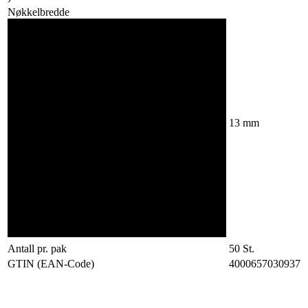
Nøkkelbredde
13
mm
Antall pr. pak
50
St.
GTIN (EAN-Code)
4000657030937