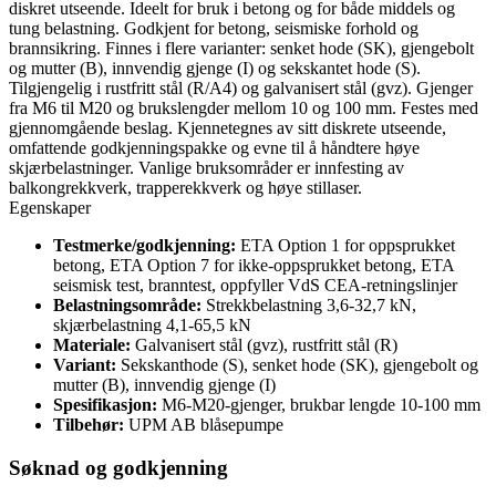
diskret utseende. Ideelt for bruk i betong og for både middels og
tung belastning. Godkjent for betong, seismiske forhold og
brannsikring. Finnes i flere varianter: senket hode (SK), gjengebolt
og mutter (B), innvendig gjenge (I) og sekskantet hode (S).
Tilgjengelig i rustfritt stål (R/A4) og galvanisert stål (gvz). Gjenger
fra M6 til M20 og brukslengder mellom 10 og 100 mm. Festes med
gjennomgående beslag. Kjennetegnes av sitt diskrete utseende,
omfattende godkjenningspakke og evne til å håndtere høye
skjærbelastninger. Vanlige bruksområder er innfesting av
balkongrekkverk, trapperekkverk og høye stillaser.
Egenskaper
Testmerke/godkjenning:
ETA Option 1 for oppsprukket
betong, ETA Option 7 for ikke-oppsprukket betong, ETA
seismisk test, branntest, oppfyller VdS CEA-retningslinjer
Belastningsområde:
Strekkbelastning 3,6-32,7 kN,
skjærbelastning 4,1-65,5 kN
Materiale:
Galvanisert stål (gvz), rustfritt stål (R)
Variant:
Sekskanthode (S), senket hode (SK), gjengebolt og
mutter (B), innvendig gjenge (I)
Spesifikasjon:
M6-M20-gjenger, brukbar lengde 10-100 mm
Tilbehør:
UPM AB blåsepumpe
Søknad og godkjenning