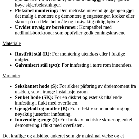
høye skjærbelastninger.
Fleksibel montering:
Den metriske innvendige gjengen gjør
det mulig å montere og demontere gjengestenger, kroker eller
skruer på en fleksibel måte og i nøyaktig riktig høyde.
Utvidet utvalg av borekroner:
Kompatibel med
nedihullsborekroner som oppfyller godkjenningskravene.
Materiale
Rustfritt stål (R):
For montering utendørs eller i fuktige
miljøer.
Galvanisert stål (gvz):
For innfesting i tørre rom innendørs.
Varianter
Sekskantet hode (S):
For sikker påføring av dreiemoment fra
utsiden, selv i trange installasjonsrom.
Senket hode (SK):
For en diskret og estetisk tiltalende
innfesting i flukt med overflaten.
Gjengebolt og mutter (B):
For effektiv seriemontering og
nøyaktig justerbar innfesting.
Innvendig gjenge (I):
For bruk av metriske skruer og enkel
demontering i flukt med overflaten.
Det kraftige og allsidige ankeret som gir maksimal ytelse og et