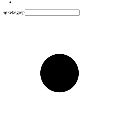
Søkebegrep