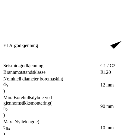
ETA-godkjenning
Seismic-godkjenning
C1 / C2
Brannmotstandsklasse
R120
Nominell diameter boremaskin
(
d
12
mm
0
)
Min. Borehullsdybde ved
gjennomstikksmontering
(
90
mm
h
2
)
Max. Nyttelengde
(
t
10
mm
fix
)