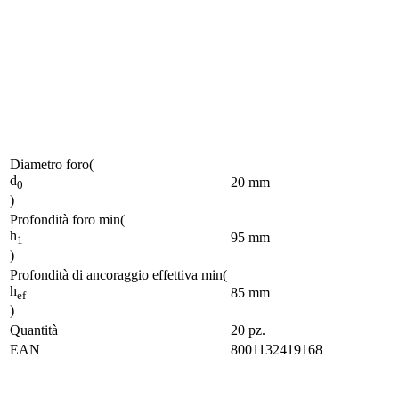
Diametro foro
(
d
20
mm
0
)
Profondità foro min
(
h
95
mm
1
)
Profondità di ancoraggio effettiva min
(
h
85
mm
ef
)
Quantità
20
pz.
EAN
8001132419168