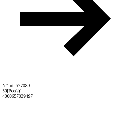
N° art. 577089
50
[Pce(s)]
4000657039497