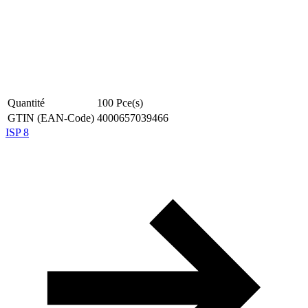
Quantité
100
Pce(s)
GTIN (EAN-Code)
4000657039466
ISP 8