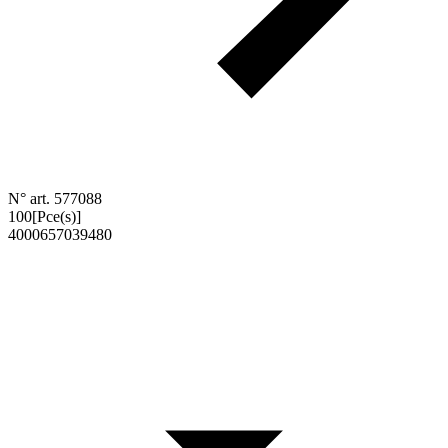
N° art. 577088
100
[Pce(s)]
4000657039480