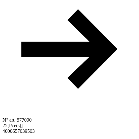
N° art. 577090
25
[Pce(s)]
4000657039503