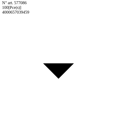
N° art. 577086
100
[Pce(s)]
4000657039459