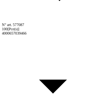
N° art. 577087
100
[Pce(s)]
4000657039466