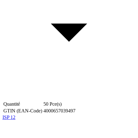
Quantité
50
Pce(s)
GTIN (EAN-Code)
4000657039497
ISP 12