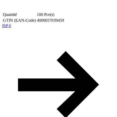
Quantité
100
Pce(s)
GTIN (EAN-Code)
4000657039459
ISP 6