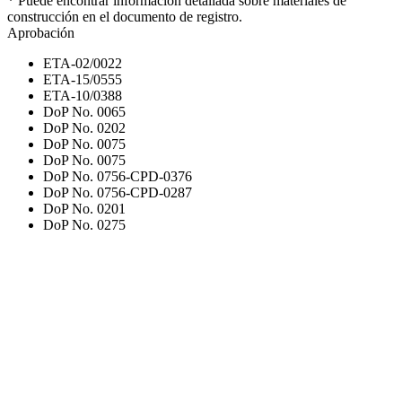
* Puede encontrar información detallada sobre materiales de
construcción en el documento de registro.
Aprobación
ETA-02/0022
ETA-15/0555
ETA-10/0388
DoP No. 0065
DoP No. 0202
DoP No. 0075
DoP No. 0075
DoP No. 0756-CPD-0376
DoP No. 0756-CPD-0287
DoP No. 0201
DoP No. 0275