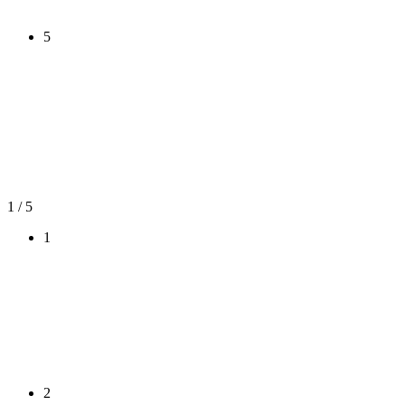
5
1
/ 5
1
2