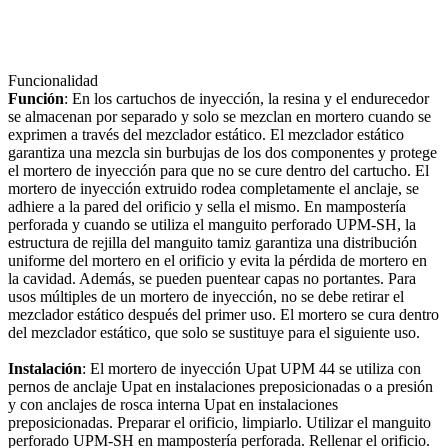
Funcionalidad
Función
: En los cartuchos de inyección, la resina y el endurecedor
se almacenan por separado y solo se mezclan en mortero cuando se
exprimen a través del mezclador estático. El mezclador estático
garantiza una mezcla sin burbujas de los dos componentes y protege
el mortero de inyección para que no se cure dentro del cartucho. El
mortero de inyección extruido rodea completamente el anclaje, se
adhiere a la pared del orificio y sella el mismo. En mampostería
perforada y cuando se utiliza el manguito perforado UPM-SH, la
estructura de rejilla del manguito tamiz garantiza una distribución
uniforme del mortero en el orificio y evita la pérdida de mortero en
la cavidad. Además, se pueden puentear capas no portantes. Para
usos múltiples de un mortero de inyección, no se debe retirar el
mezclador estático después del primer uso. El mortero se cura dentro
del mezclador estático, que solo se sustituye para el siguiente uso.
Instalación
: El mortero de inyección Upat UPM 44 se utiliza con
pernos de anclaje Upat en instalaciones preposicionadas o a presión
y con anclajes de rosca interna Upat en instalaciones
preposicionadas. Preparar el orificio, limpiarlo. Utilizar el manguito
perforado UPM-SH en mampostería perforada. Rellenar el orificio.