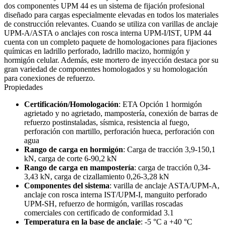
dos componentes UPM 44 es un sistema de fijación profesional
diseñado para cargas especialmente elevadas en todos los materiales
de construcción relevantes. Cuando se utiliza con varillas de anclaje
UPM-A/ASTA o anclajes con rosca interna UPM-I/IST, UPM 44
cuenta con un completo paquete de homologaciones para fijaciones
químicas en ladrillo perforado, ladrillo macizo, hormigón y
hormigón celular. Además, este mortero de inyección destaca por su
gran variedad de componentes homologados y su homologación
para conexiones de refuerzo.
Propiedades
Certificación/Homologación
: ETA Opción 1 hormigón
agrietado y no agrietado, mampostería, conexión de barras de
refuerzo postinstaladas, sísmica, resistencia al fuego,
perforación con martillo, perforación hueca, perforación con
agua
Rango de carga en hormigón
: Carga de tracción 3,9-150,1
kN, carga de corte 6-90,2 kN
Rango de carga en mampostería
: carga de tracción 0,34-
3,43 kN, carga de cizallamiento 0,26-3,28 kN
Componentes del sistema
: varilla de anclaje ASTA/UPM-A,
anclaje con rosca interna IST/UPM-I, manguito perforado
UPM-SH, refuerzo de hormigón, varillas roscadas
comerciales con certificado de conformidad 3.1
Temperatura en la base de anclaje
: -5 °C a +40 °C