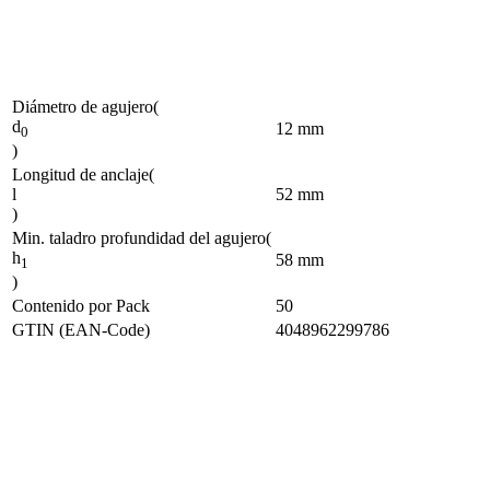
Diámetro de agujero
(
d
12
mm
0
)
Longitud de anclaje
(
l
52
mm
)
Min. taladro profundidad del agujero
(
h
58
mm
1
)
Contenido por Pack
50
GTIN (EAN-Code)
4048962299786