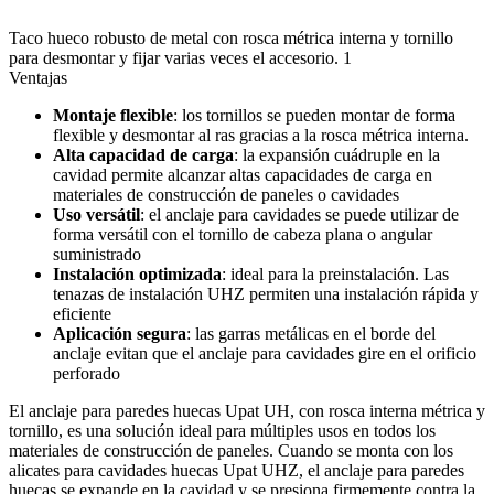
Taco hueco robusto de metal con rosca métrica interna y tornillo
para desmontar y fijar varias veces el accesorio. 1
Ventajas
Montaje flexible
: los tornillos se pueden montar de forma
flexible y desmontar al ras gracias a la rosca métrica interna.
Alta capacidad de carga
: la expansión cuádruple en la
cavidad permite alcanzar altas capacidades de carga en
materiales de construcción de paneles o cavidades
Uso versátil
: el anclaje para cavidades se puede utilizar de
forma versátil con el tornillo de cabeza plana o angular
suministrado
Instalación optimizada
: ideal para la preinstalación. Las
tenazas de instalación UHZ permiten una instalación rápida y
eficiente
Aplicación segura
: las garras metálicas en el borde del
anclaje evitan que el anclaje para cavidades gire en el orificio
perforado
El anclaje para paredes huecas Upat UH, con rosca interna métrica y
tornillo, es una solución ideal para múltiples usos en todos los
materiales de construcción de paneles. Cuando se monta con los
alicates para cavidades huecas Upat UHZ, el anclaje para paredes
huecas se expande en la cavidad y se presiona firmemente contra la