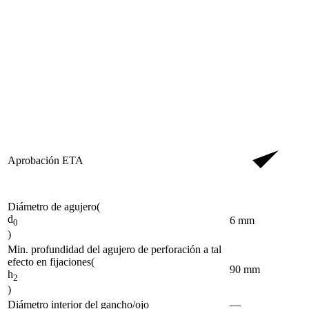
Aprobación ETA
Diámetro de agujero
(
d
6
mm
0
)
Min. profundidad del agujero de perforación a tal
efecto en fijaciones
(
90
mm
h
2
)
Diámetro interior del gancho/ojo
—