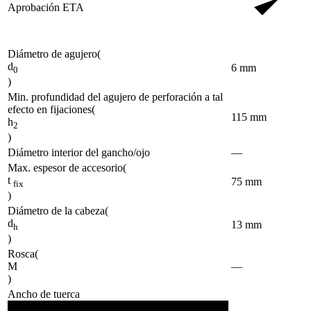
Aprobación ETA
Diámetro de agujero
(
d
6
mm
0
)
Min. profundidad del agujero de perforación a tal
efecto en fijaciones
(
115
mm
h
2
)
Diámetro interior del gancho/ojo
—
Max. espesor de accesorio
(
t
75
mm
fix
)
Diámetro de la cabeza
(
d
13
mm
h
)
Rosca
(
M
—
)
Ancho de tuerca