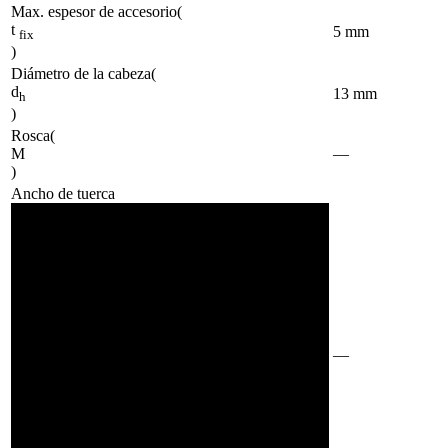
Max. espesor de accesorio
(
t
5
mm
fix
)
Diámetro de la cabeza
(
d
13
mm
h
)
Rosca
(
M
—
)
Ancho de tuerca
—