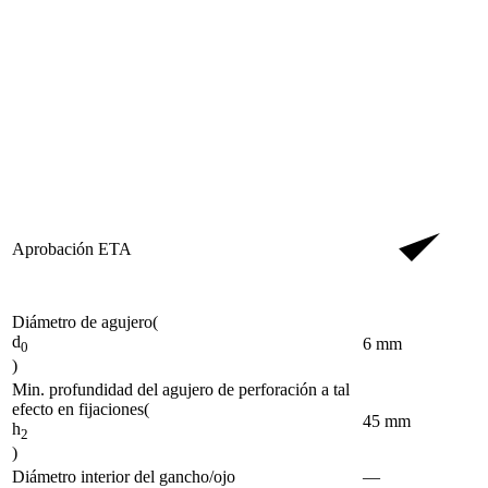
Aprobación ETA
Diámetro de agujero
(
d
6
mm
0
)
Min. profundidad del agujero de perforación a tal
efecto en fijaciones
(
45
mm
h
2
)
Diámetro interior del gancho/ojo
—