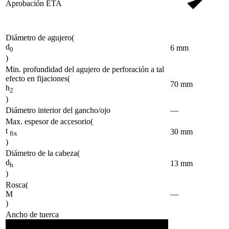
Aprobación ETA
Diámetro de agujero
(
d
6
mm
0
)
Min. profundidad del agujero de perforación a tal
efecto en fijaciones
(
70
mm
h
2
)
Diámetro interior del gancho/ojo
—
Max. espesor de accesorio
(
t
30
mm
fix
)
Diámetro de la cabeza
(
d
13
mm
h
)
Rosca
(
M
—
)
Ancho de tuerca